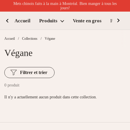
Passer au contenu
Mets chinois faits à la main à Montréal. Bien manger à tous les
jours!
Accueil
Produits
Vente en gros
Points de
Accueil
/
Collections
/
Végane
Végane
Filtrer et trier
0 produit
Il n'y a actuellement aucun produit dans cette collection.